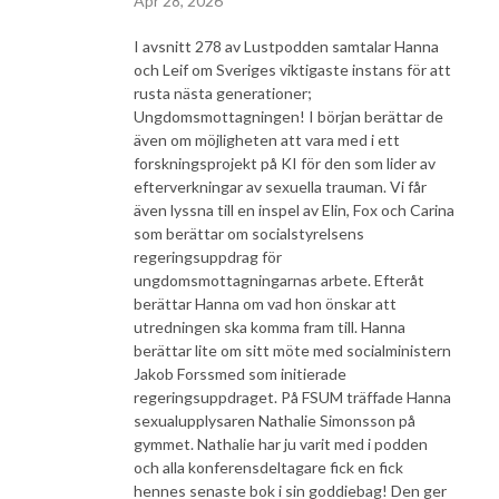
Apr 28, 2026
I avsnitt 278 av Lustpodden samtalar Hanna
och Leif om Sveriges viktigaste instans för att
rusta nästa generationer;
Ungdomsmottagningen! I början berättar de
även om möjligheten att vara med i ett
forskningsprojekt på KI för den som lider av
efterverkningar av sexuella trauman. Vi får
även lyssna till en inspel av Elin, Fox och Carina
som berättar om socialstyrelsens
regeringsuppdrag för
ungdomsmottagningarnas arbete. Efteråt
berättar Hanna om vad hon önskar att
utredningen ska komma fram till. Hanna
berättar lite om sitt möte med socialministern
Jakob Forssmed som initierade
regeringsuppdraget. På FSUM träffade Hanna
sexualupplysaren Nathalie Simonsson på
gymmet. Nathalie har ju varit med i podden
och alla konferensdeltagare fick en fick
hennes senaste bok i sin goddiebag! Den ger