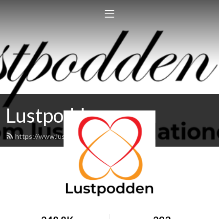
Lustpodden
https://www.lustpodden.se/feed.xml