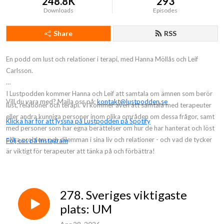
248.8K
293
Downloads
Episodes
Share
RSS
En podd om lust och relationer i terapi, med Hanna Möllås och Leif
Carlsson.
I Lustpodden kommer Hanna och Leif att samtala om ämnen som berör
Vill du vara med? Maila oss på:
kontakt@lustpodden.se
lust, relationer och terapi. Vi kommer även att samtala med terapeuter
eller andra kunniga personer inom olika områden om dessa frågor, samt
Klicka här för att lyssna på Lustpodden på Spotify
med personer som har egna berättelser om hur de har hanterat och löst
olika problem och dilemman i sina liv och relationer - och vad de tycker
Följ oss på Instagram
är viktigt för terapeuter att tänka på och förbättra!
278. Sveriges viktigaste
plats: UM